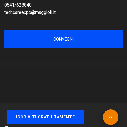
0541/628840
techcareexpo@maggioli.it
CONVEGNI
© Gruppo Maggioli Tutti i diritti riservati. Maggioli Spa -
ISCRIVITI GRATUITAMENTE
P.IVA 02066400405 -
Privacy policy
-
Cookie policy