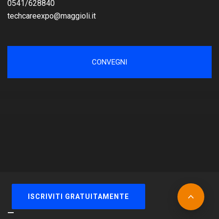
0541/628840
techcareexpo@maggioli.it
CONVEGNI
© Gruppo Maggioli Tutti i diritti riservati. Maggioli Spa -
ISCRIVITI GRATUITAMENTE
P.IVA 02066400405 -
Privacy policy
-
Cookie policy