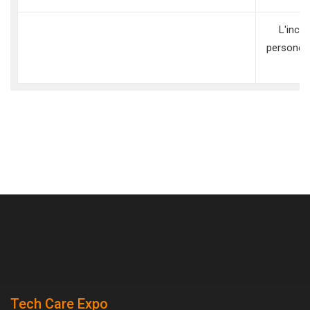
L'inclu
persone c
Tech Care Expo