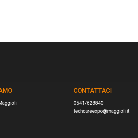
IAMO
CONTATTACI
Maggioli
0541/628840
techcareexpo@maggioli.it