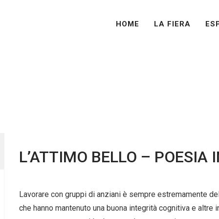
HOME
LA FIERA
ES
HOME
LA FIERA
ESPORRE
VISITARE
PROG
L’ATTIMO BELLO – POESIA 
Lavorare con gruppi di anziani è sempre estremamente delic
che hanno mantenuto una buona integrità cognitiva e altre i