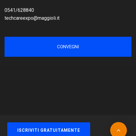
0541/628840
techcareexpo@maggioli.it
CONVEGNI
© Gruppo Maggioli Tutti i diritti riservati. Maggioli Spa -
ISCRIVITI GRATUITAMENTE
P.IVA 02066400405 -
Privacy policy
-
Cookie policy