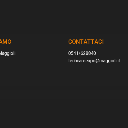
IAMO
CONTATTACI
Maggioli
0541/628840
techcareexpo@maggioli.it