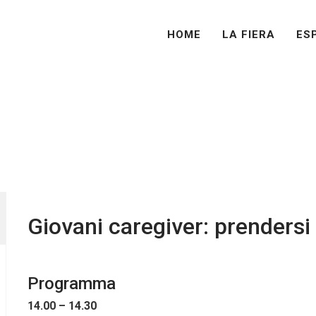
HOME
LA FIERA
ES
HOME
LA FIERA
ESPORRE
VISITARE
PROG
Giovani caregiver: prendersi
Programma
14.00 – 14.30